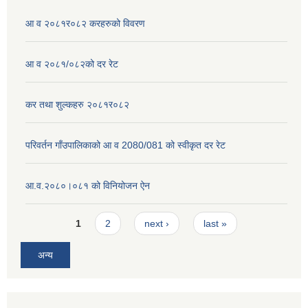
आ व २०८१र०८२ करहरुको विवरण
आ व २०८१/०८२को दर रेट
कर तथा शुल्कहरु २०८१र०८२
परिवर्तन गाँउपालिकाको आ व 2080/081 को स्वीकृत दर रेट
आ.व.२०८०।०८१ को विनियोजन ऐन
Pages
1
2
next ›
last »
अन्य