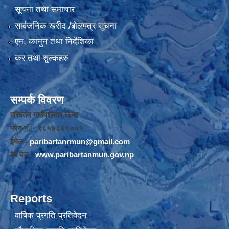
सूचना तथा समाचार
सार्वजनिक खरीद /बोलपत्र सूचना
एन, कानुन तथा निर्देशिका
कर तथा शुल्कहरु
सम्पर्क विवरण
परिवर्तन गाउँपालिका,रोल्पा
फोन नंं. - ९८५७८४९००१
ईमेल -
paribartanrmun@gmail.com
वेब पेज -
www.paribartanmun.gov.np
Reports
वार्षिक प्रगति प्रतिवेदन