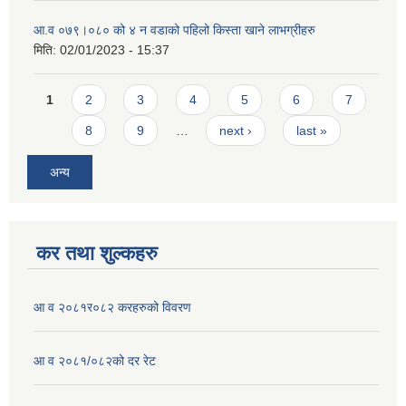
आ.व ०७९।०८० को ४ न‌‍ वडाको पहिलो किस्ता खाने लाभग्रीहरु
मिति:
02/01/2023 - 15:37
Pages
1
2
3
4
5
6
7
8
9
…
next ›
last »
अन्य
कर तथा शुल्कहरु
आ व २०८१र०८२ करहरुको विवरण
आ व २०८१/०८२को दर रेट