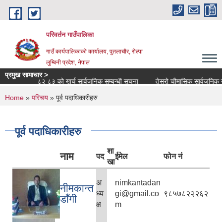
Skip to main content
परिवर्तन गाउँपालिका
गाउँ कार्यपालिकाको कार्यालय, पुतलाचौर, रोल्पा
लुम्बिनी प्रदेश, नेपाल
प्रमुख सामाचार >
क वर्ष २०८२ ८३ को खर्च सार्वजनिक सम्बन्धी सूचना
तेस्रो चौमासिक सार्वजनिक सुनवाई 
You are here
Home
»
परिचय
» पूर्व पदाधिकारीहरु
पूर्व पदाधिकारीहरु
शा
नाम
पद
ईमेल
फोन नं
खा
अ
nimkantadan
नीमकान्त
ध्य
gi@gmail.co
९८५७८२२२६२
डाँगी
क्ष
m