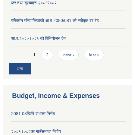
कर तथा शुल्कहरु २०८१र०८२
परिवर्तन गाँउपालिकाको आ व 2080/081 को स्वीकृत दर रेट
आ.व.२०८०।०८१ को विनियोजन ऐन
Pages
1
2
next ›
last »
अन्य
Budget, Income & Expenses
2081.08हिउँदे सभाका निर्णय
२०८१।०८२का गाउँसभाका निर्णय