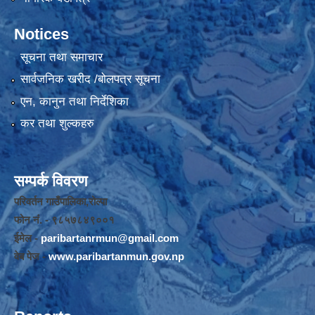
Notices
सूचना तथा समाचार
सार्वजनिक खरीद /बोलपत्र सूचना
एन, कानुन तथा निर्देशिका
कर तथा शुल्कहरु
सम्पर्क विवरण
परिवर्तन गाउँपालिका,रोल्पा
फोन नंं. - ९८५७८४९००१
ईमेल -
paribartanrmun@gmail.com
वेब पेज -
www.paribartanmun.gov.np