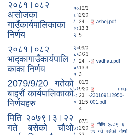
२०८१।०८२
२०
10/0
असोजका
८१
2/20
/
24 -
ashoj.pdf
गाउँकार्यपालिकाका
०८
13:3
निर्णय
२
5
२०८१।०८२
२०
09/0
८१
3/20
भाद्कागाउँकार्यपालि
/
24 -
vadhau.pdf
काका निर्णय
०८
13:3
२
3
2079/9/20 गतेको
01/0
७९
9/20
img-
बाह्रौं कार्यपालिकाको
-८
23 -
230109112950-
निर्णयहरु
०
11:5
001.pdf
4
मिति २०७९।३।२२
07/1
मिति २०७९।३।
गते बसेको चौथो
७८
2/20
२२ गते बसेको चौथो
/
22 -