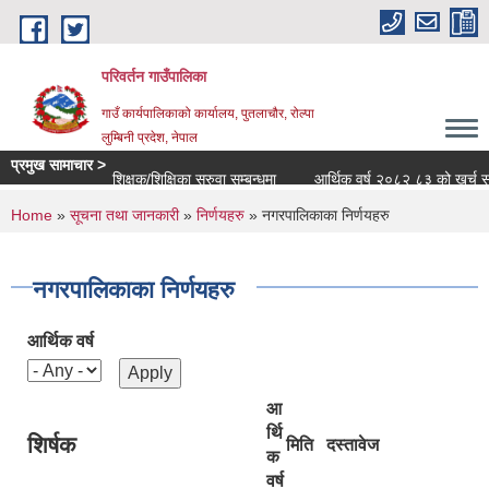
Skip to main content
परिवर्तन गाउँपालिका
गाउँ कार्यपालिकाको कार्यालय, पुतलाचौर, रोल्पा
लुम्बिनी प्रदेश, नेपाल
प्रमुख सामाचार >
शिक्षक/शिक्षिका सरुवा सम्बन्धमा
आर्थिक वर्ष २०८२ ८३ को खर्च सार्वजनि
You are here
Home
»
सूचना तथा जानकारी
»
निर्णयहरु
» नगरपालिकाका निर्णयहरु
नगरपालिकाका निर्णयहरु
आर्थिक वर्ष
आ
र्थि
शिर्षक
मिति
दस्तावेज
क
वर्ष