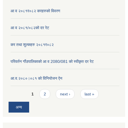
आ व २०८१र०८२ करहरुको विवरण
आ व २०८१/०८२को दर रेट
कर तथा शुल्कहरु २०८१र०८२
परिवर्तन गाँउपालिकाको आ व 2080/081 को स्वीकृत दर रेट
आ.व.२०८०।०८१ को विनियोजन ऐन
Pages
1
2
next ›
last »
अन्य