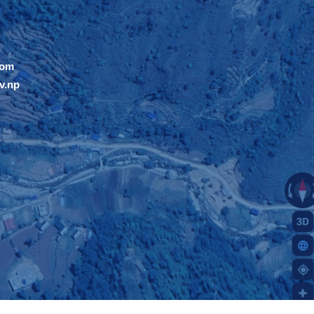
com
v.np