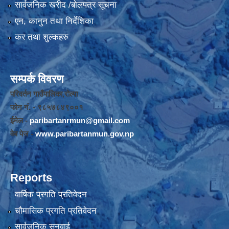
सार्वजनिक खरीद /बोलपत्र सूचना
एन, कानुन तथा निर्देशिका
कर तथा शुल्कहरु
सम्पर्क विवरण
परिवर्तन गाउँपालिका,रोल्पा
फोन नंं. - ९८५७८४९००१
ईमेल -
paribartanrmun@gmail.com
वेब पेज -
www.paribartanmun.gov.np
Reports
वार्षिक प्रगति प्रतिवेदन
चौमासिक प्रगति प्रतिवेदन
सार्वजनिक सुनुवाई