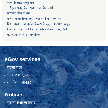
शहरी विकास मन्त्रालय
राष्ट्रिय प्राकृतिक स्रोत तथा वित्त आयोग
स्वास्थ्य सेवा विभाग
महिला,बालवालिका तथा जेष्ठ नागरिक मन्त्रालय
शिक्षा तथा मानव श्राेत विकास केन्द्र,सानाेठिमी भक्तपुर
Department of Local Infrastructure, Doli
महालेखा नियन्त्रक कार्यालय
eGov services
घटना दर्ता
सामाजिक सुरक्षा
नागरिक वडापत्र
Notices
सूचना तथा समाचार