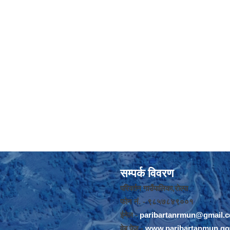
सम्पर्क विवरण
परिवर्तन गाउँपालिका,रोल्पा
फोन नंं. - ९८५७८४९००१
ईमेल -
paribartanrmun@gmail.
वेब पेज -
www.paribartanmun.go